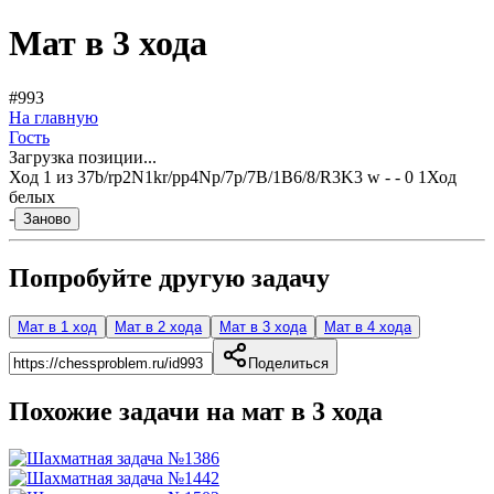
Мат в 3 хода
#993
На главную
Гость
Загрузка позиции...
Ход
1
из
3
7b/rp2N1kr/pp4Np/7p/7B/1B6/8/R3K3 w - - 0 1
Ход
белых
-
Заново
Попробуйте другую задачу
Мат в 1 ход
Мат в 2 хода
Мат в 3 хода
Мат в 4 хода
Поделиться
Похожие задачи на мат в
3
хода