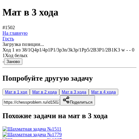
Мат в 3 хода
#1502
На главную
Гость
Загрузка позиции...
Ход
1
из
3
8/1Q4p1/4p1P1/3p3n/3k3p/1Pp5/2B3P1/2B1K3 w - - 0
1
Ход белых
-
Заново
Попробуйте другую задачу
Мат в 1 ход
Мат в 2 хода
Мат в 3 хода
Мат в 4 хода
Поделиться
Похожие задачи на мат в
3
хода