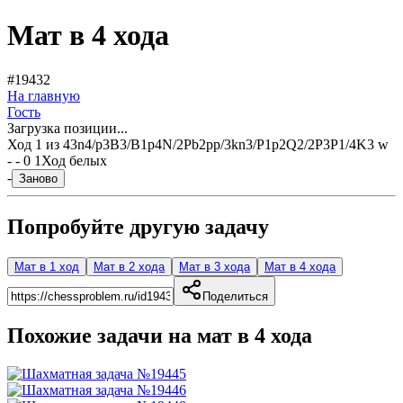
Мат в 4 хода
#19432
На главную
Гость
Загрузка позиции...
Ход
1
из
4
3n4/p3B3/B1p4N/2Pb2pp/3kn3/P1p2Q2/2P3P1/4K3 w
- - 0 1
Ход белых
-
Заново
Попробуйте другую задачу
Мат в 1 ход
Мат в 2 хода
Мат в 3 хода
Мат в 4 хода
Поделиться
Похожие задачи на мат в
4
хода