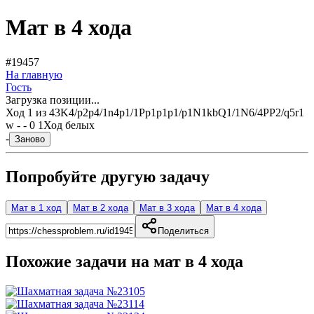
Мат в 4 хода
#19457
На главную
Гость
Загрузка позиции...
Ход
1
из
4
3K4/p2p4/1n4p1/1Pp1p1p1/p1N1kbQ1/1N6/4PP2/q5r1
w - - 0 1
Ход белых
-
Заново
Попробуйте другую задачу
Мат в 1 ход
Мат в 2 хода
Мат в 3 хода
Мат в 4 хода
Поделиться
Похожие задачи на мат в
4
хода