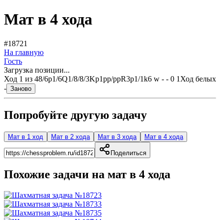
Мат в 4 хода
#18721
На главную
Гость
Загрузка позиции...
Ход
1
из
4
8/6p1/6Q1/8/8/3Kp1pp/ppR3p1/1k6 w - - 0 1
Ход белых
-
Заново
Попробуйте другую задачу
Мат в 1 ход
Мат в 2 хода
Мат в 3 хода
Мат в 4 хода
Поделиться
Похожие задачи на мат в
4
хода