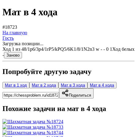
Мат в 4 хода
#18723
На главную
Гость
Загрузка позиции...
Ход
1
из
4
8/1p6/3p4/1rP5/kPQ5/6K1/8/1N2n3 w - - 0 1
Ход белых
-
Заново
Попробуйте другую задачу
Мат в 1 ход
Мат в 2 хода
Мат в 3 хода
Мат в 4 хода
Поделиться
Похожие задачи на мат в
4
хода