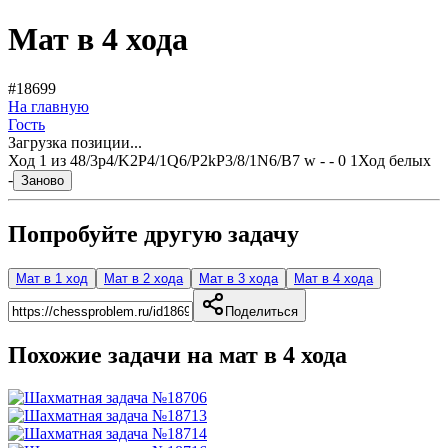
Мат в 4 хода
#18699
На главную
Гость
Загрузка позиции...
Ход
1
из
4
8/3p4/K2P4/1Q6/P2kP3/8/1N6/B7 w - - 0 1
Ход белых
-
Заново
Попробуйте другую задачу
Мат в 1 ход
Мат в 2 хода
Мат в 3 хода
Мат в 4 хода
Поделиться
Похожие задачи на мат в
4
хода