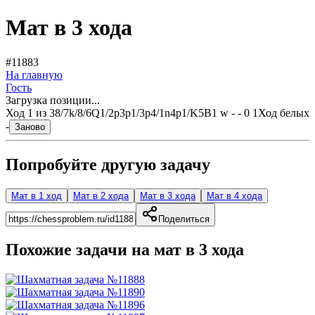
Мат в 3 хода
#11883
На главную
Гость
Загрузка позиции...
Ход
1
из
3
8/7k/8/6Q1/2p3p1/3p4/1n4p1/K5B1 w - - 0 1
Ход белых
-
Заново
Попробуйте другую задачу
Мат в 1 ход
Мат в 2 хода
Мат в 3 хода
Мат в 4 хода
Поделиться
Похожие задачи на мат в
3
хода