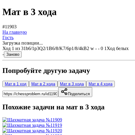
Мат в 3 хода
#11903
На главную
Гость
Загрузка позиции...
Ход
1
из
3
1b6/1p3Q2/1B6/8/K7/6p1/8/4kB2 w - - 0 1
Ход белых
-
Заново
Попробуйте другую задачу
Мат в 1 ход
Мат в 2 хода
Мат в 3 хода
Мат в 4 хода
Поделиться
Похожие задачи на мат в
3
хода