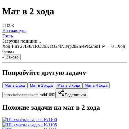
Мат в 2 хода
#1093
На главную
Гость
Загрузка позиции...
Ход
1
из
2
7B/8/1R6/2bK1Q2/4N3/rp2k2n/4PR2/6n1 w - - 0 1
Ход
белых
-
Заново
Попробуйте другую задачу
Мат в 1 ход
Мат в 2 хода
Мат в 3 хода
Мат в 4 хода
Поделиться
Похожие задачи на мат в
2
хода