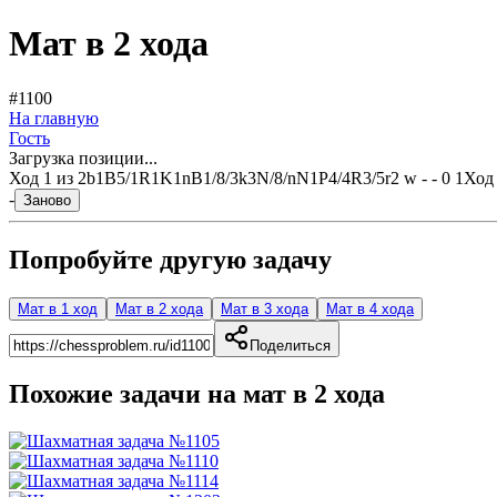
Мат в 2 хода
#1100
На главную
Гость
Загрузка позиции...
Ход
1
из
2
b1B5/1R1K1nB1/8/3k3N/8/nN1P4/4R3/5r2 w - - 0 1
Ход
-
Заново
Попробуйте другую задачу
Мат в 1 ход
Мат в 2 хода
Мат в 3 хода
Мат в 4 хода
Поделиться
Похожие задачи на мат в
2
хода