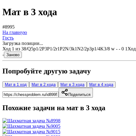
Мат в 3 хода
#8995
На главную
Гость
Загрузка позиции...
Ход
1
из
3
8/Q5p1/2P3P1/2r1P2N/3k1N2/2p3p1/4K3/8 w - - 0 1
Ход
-
Заново
Попробуйте другую задачу
Мат в 1 ход
Мат в 2 хода
Мат в 3 хода
Мат в 4 хода
Поделиться
Похожие задачи на мат в
3
хода