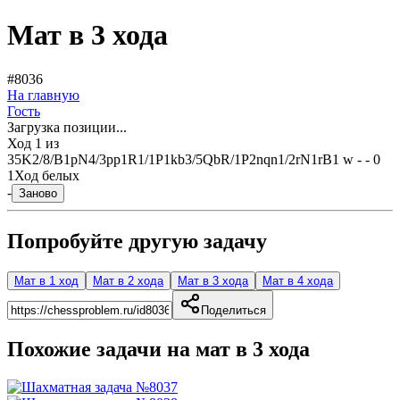
Мат в 3 хода
#8036
На главную
Гость
Загрузка позиции...
Ход
1
из
3
5K2/8/B1pN4/3pp1R1/1P1kb3/5QbR/1P2nqn1/2rN1rB1 w - - 0
1
Ход белых
-
Заново
Попробуйте другую задачу
Мат в 1 ход
Мат в 2 хода
Мат в 3 хода
Мат в 4 хода
Поделиться
Похожие задачи на мат в
3
хода