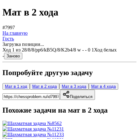
Мат в 2 хода
#7997
На главную
Гость
Загрузка позиции...
Ход
1
из
2
8/8/8/pp6/kB5Q/8/K2b4/8 w - - 0 1
Ход белых
-
Заново
Попробуйте другую задачу
Мат в 1 ход
Мат в 2 хода
Мат в 3 хода
Мат в 4 хода
Поделиться
Похожие задачи на мат в
2
хода