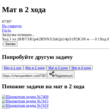
Мат в 2 хода
#7397
На главную
Гость
Загрузка позиции...
Ход
1
из
2
8/B7/1R1p4/2RNN3/2nk2p1/4p3/1P2K3/8 w - - 0 1
Ход 
-
Заново
Попробуйте другую задачу
Мат в 1 ход
Мат в 2 хода
Мат в 3 хода
Мат в 4 хода
Поделиться
Похожие задачи на мат в
2
хода