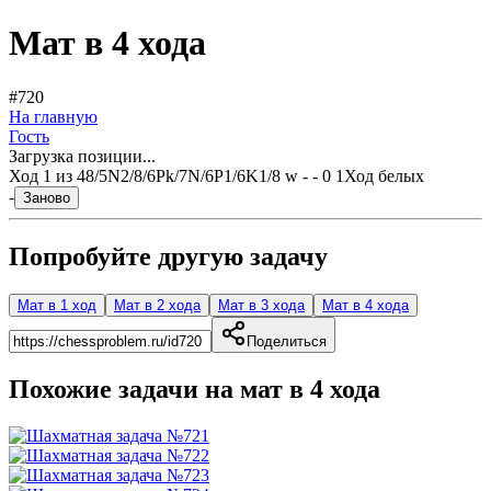
Мат в 4 хода
#720
На главную
Гость
Загрузка позиции...
Ход
1
из
4
8/5N2/8/6Pk/7N/6P1/6K1/8 w - - 0 1
Ход белых
-
Заново
Попробуйте другую задачу
Мат в 1 ход
Мат в 2 хода
Мат в 3 хода
Мат в 4 хода
Поделиться
Похожие задачи на мат в
4
хода