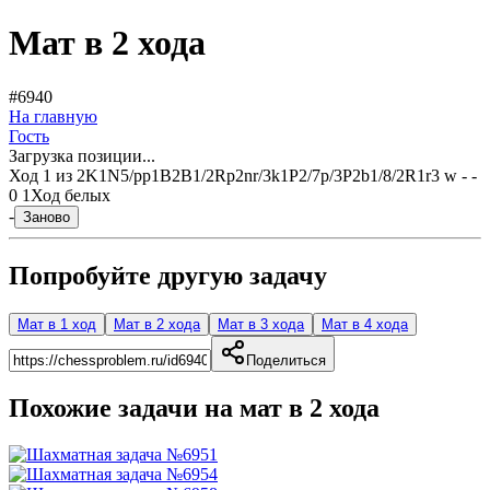
Мат в 2 хода
#6940
На главную
Гость
Загрузка позиции...
Ход
1
из
2
K1N5/pp1B2B1/2Rp2nr/3k1P2/7p/3P2b1/8/2R1r3 w - -
0 1
Ход белых
-
Заново
Попробуйте другую задачу
Мат в 1 ход
Мат в 2 хода
Мат в 3 хода
Мат в 4 хода
Поделиться
Похожие задачи на мат в
2
хода