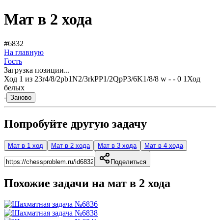
Мат в 2 хода
#6832
На главную
Гость
Загрузка позиции...
Ход
1
из
2
3r4/8/2pb1N2/3rkPP1/2QpP3/6K1/8/8 w - - 0 1
Ход
белых
-
Заново
Попробуйте другую задачу
Мат в 1 ход
Мат в 2 хода
Мат в 3 хода
Мат в 4 хода
Поделиться
Похожие задачи на мат в
2
хода