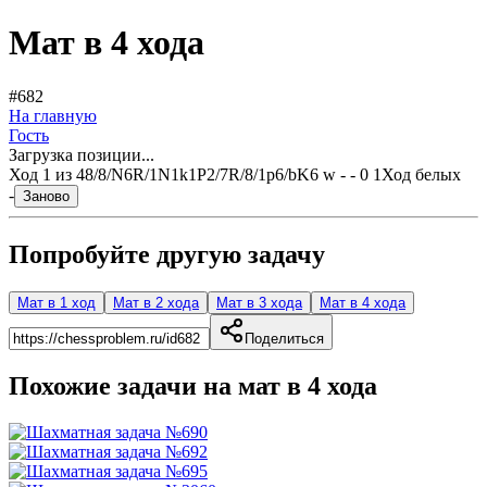
Мат в 4 хода
#682
На главную
Гость
Загрузка позиции...
Ход
1
из
4
8/8/N6R/1N1k1P2/7R/8/1p6/bK6 w - - 0 1
Ход белых
-
Заново
Попробуйте другую задачу
Мат в 1 ход
Мат в 2 хода
Мат в 3 хода
Мат в 4 хода
Поделиться
Похожие задачи на мат в
4
хода