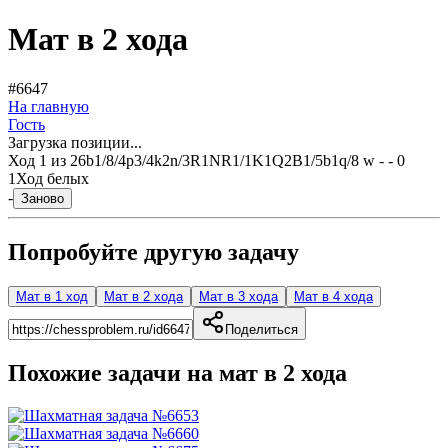
Мат в 2 хода
#6647
На главную
Гость
Загрузка позиции...
Ход
1
из
2
6b1/8/4p3/4k2n/3R1NR1/1K1Q2B1/5b1q/8 w - - 0
1
Ход белых
-
Заново
Попробуйте другую задачу
Мат в 1 ход
Мат в 2 хода
Мат в 3 хода
Мат в 4 хода
Поделиться
Похожие задачи на мат в
2
хода