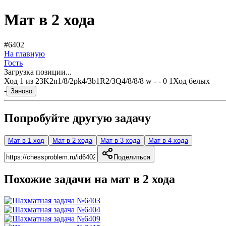
Мат в 2 хода
#6402
На главную
Гость
Загрузка позиции...
Ход
1
из
2
3K2n1/8/2pk4/3b1R2/3Q4/8/8/8 w - - 0 1
Ход белых
-
Заново
Попробуйте другую задачу
Мат в 1 ход
Мат в 2 хода
Мат в 3 хода
Мат в 4 хода
Поделиться
Похожие задачи на мат в
2
хода