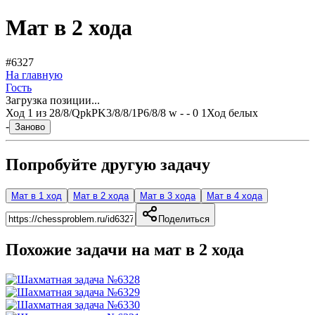
Мат в 2 хода
#6327
На главную
Гость
Загрузка позиции...
Ход
1
из
2
8/8/QpkPK3/8/8/1P6/8/8 w - - 0 1
Ход белых
-
Заново
Попробуйте другую задачу
Мат в 1 ход
Мат в 2 хода
Мат в 3 хода
Мат в 4 хода
Поделиться
Похожие задачи на мат в
2
хода