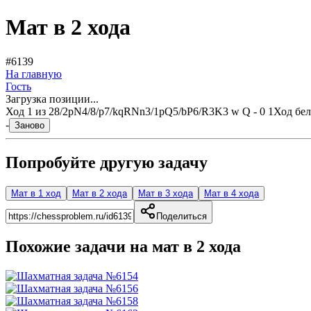
Мат в 2 хода
#6139
На главную
Гость
Загрузка позиции...
Ход
1
из
2
8/2pN4/8/p7/kqRNn3/1pQ5/bP6/R3K3 w Q - 0 1
Ход бе
-
Заново
Попробуйте другую задачу
Мат в 1 ход
Мат в 2 хода
Мат в 3 хода
Мат в 4 хода
Поделиться
Похожие задачи на мат в
2
хода