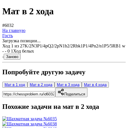
Мат в 2 хода
#6032
На главную
Гость
Загрузка позиции...
Ход
1
из
2
7K/2N3P1/4pQ2/2pN1b2/2Rbk1P1/4Pn2/n1P5/5RB1 w
- - 0 1
Ход белых
-
Заново
Попробуйте другую задачу
Мат в 1 ход
Мат в 2 хода
Мат в 3 хода
Мат в 4 хода
Поделиться
Похожие задачи на мат в
2
хода