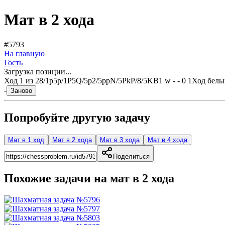
Мат в 2 хода
#5793
На главную
Гость
Загрузка позиции...
Ход
1
из
2
8/1p5p/1P5Q/5p2/5ppN/5PkP/8/5KB1 w - - 0 1
Ход белы
-
Заново
Попробуйте другую задачу
Мат в 1 ход
Мат в 2 хода
Мат в 3 хода
Мат в 4 хода
Поделиться
Похожие задачи на мат в
2
хода