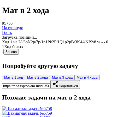
Мат в 2 хода
#5756
На главную
Гость
Загрузка позиции...
Ход
1
из
2
8/3pN2p/7p/1p1Pk2P/1Q1p2pB/3K4/4NP2/8 w - - 0
1
Ход белых
-
Заново
Попробуйте другую задачу
Мат в 1 ход
Мат в 2 хода
Мат в 3 хода
Мат в 4 хода
Поделиться
Похожие задачи на мат в
2
хода