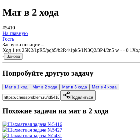
Мат в 2 хода
#5410
На главную
Гость
Загрузка позиции...
Ход
1
из
2
5K2/1pR5/pqb5/b2R4/1pk5/1N3Q2/3P4/2n5 w - - 0 1
Ход
-
Заново
Попробуйте другую задачу
Мат в 1 ход
Мат в 2 хода
Мат в 3 хода
Мат в 4 хода
Поделиться
Похожие задачи на мат в
2
хода