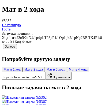
Мат в 2 хода
#5357
На главную
Гость
Загрузка позиции...
Ход
1
из
2
2n5/2nN4/1p4p1/1P3pP1/1Qp1pk2/1pNp2RR/1K4P1/8
w - - 0 1
Ход белых
-
Заново
Попробуйте другую задачу
Мат в 1 ход
Мат в 2 хода
Мат в 3 хода
Мат в 4 хода
Поделиться
Похожие задачи на мат в
2
хода