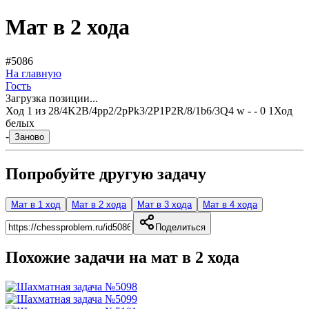
Мат в 2 хода
#5086
На главную
Гость
Загрузка позиции...
Ход
1
из
2
8/4K2B/4pp2/2pPk3/2P1P2R/8/1b6/3Q4 w - - 0 1
Ход
белых
-
Заново
Попробуйте другую задачу
Мат в 1 ход
Мат в 2 хода
Мат в 3 хода
Мат в 4 хода
Поделиться
Похожие задачи на мат в
2
хода