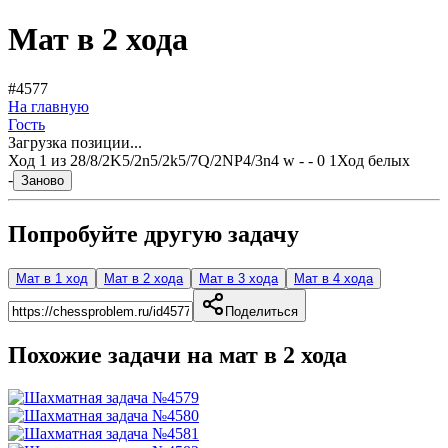
Мат в 2 хода
#4577
На главную
Гость
Загрузка позиции...
Ход
1
из
2
8/8/2K5/2n5/2k5/7Q/2NP4/3n4 w - - 0 1
Ход белых
-
Заново
Попробуйте другую задачу
Мат в 1 ход
Мат в 2 хода
Мат в 3 хода
Мат в 4 хода
Поделиться
Похожие задачи на мат в
2
хода