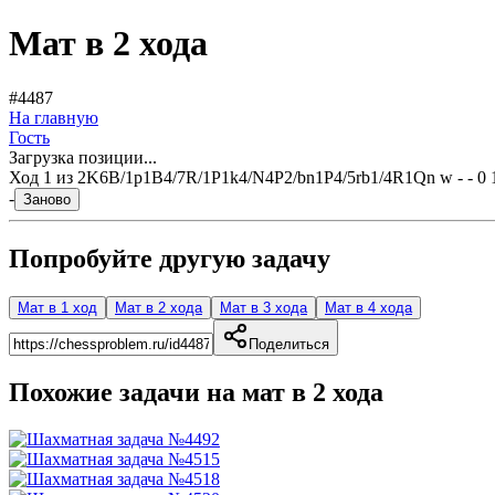
Мат в 2 хода
#4487
На главную
Гость
Загрузка позиции...
Ход
1
из
2
K6B/1p1B4/7R/1P1k4/N4P2/bn1P4/5rb1/4R1Qn w - - 0 
-
Заново
Попробуйте другую задачу
Мат в 1 ход
Мат в 2 хода
Мат в 3 хода
Мат в 4 хода
Поделиться
Похожие задачи на мат в
2
хода