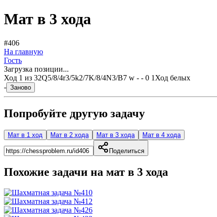
Мат в 3 хода
#406
На главную
Гость
Загрузка позиции...
Ход
1
из
3
2Q5/8/4r3/5k2/7K/8/4N3/B7 w - - 0 1
Ход белых
-
Заново
Попробуйте другую задачу
Мат в 1 ход
Мат в 2 хода
Мат в 3 хода
Мат в 4 хода
Поделиться
Похожие задачи на мат в
3
хода