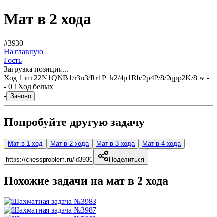
Мат в 2 хода
#3930
На главную
Гость
Загрузка позиции...
Ход
1
из
2
2N1QNB1/r3n3/Rr1P1k2/4p1Rb/2p4P/8/2qpp2K/8 w -
- 0 1
Ход белых
-
Заново
Попробуйте другую задачу
Мат в 1 ход
Мат в 2 хода
Мат в 3 хода
Мат в 4 хода
Поделиться
Похожие задачи на мат в
2
хода