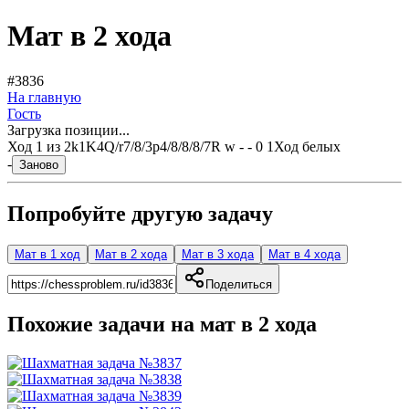
Мат в 2 хода
#3836
На главную
Гость
Загрузка позиции...
Ход
1
из
2
k1K4Q/r7/8/3p4/8/8/8/7R w - - 0 1
Ход белых
-
Заново
Попробуйте другую задачу
Мат в 1 ход
Мат в 2 хода
Мат в 3 хода
Мат в 4 хода
Поделиться
Похожие задачи на мат в
2
хода