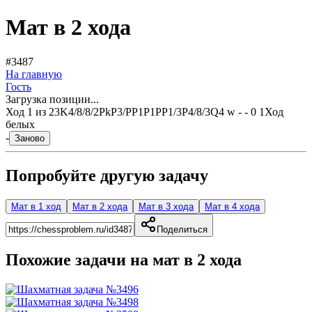
Мат в 2 хода
#3487
На главную
Гость
Загрузка позиции...
Ход
1
из
2
3K4/8/8/2PkP3/PP1P1PP1/3P4/8/3Q4 w - - 0 1
Ход
белых
-
Заново
Попробуйте другую задачу
Мат в 1 ход
Мат в 2 хода
Мат в 3 хода
Мат в 4 хода
Поделиться
Похожие задачи на мат в
2
хода