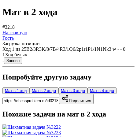
Мат в 2 хода
#3218
На главную
Гость
Загрузка позиции...
Ход
1
из
2
5B2/3R3K/8/7B/4R3/1Q6/2p1r1P1/1N1Nk3 w - - 0
1
Ход белых
-
Заново
Попробуйте другую задачу
Мат в 1 ход
Мат в 2 хода
Мат в 3 хода
Мат в 4 хода
Поделиться
Похожие задачи на мат в
2
хода