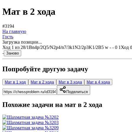
Мат в 2 хода
#3194
На главную
Гость
Загрузка позиции...
Ход
1
из
2
8/1Bn4p/2Q5/N2p4/n7/3k1N2/2p3K1/2B5 w - - 0 1
Ход 
-
Заново
Попробуйте другую задачу
Мат в 1 ход
Мат в 2 хода
Мат в 3 хода
Мат в 4 хода
Поделиться
Похожие задачи на мат в
2
хода