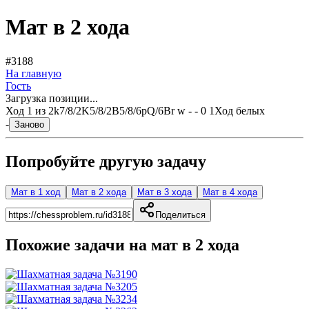
Мат в 2 хода
#3188
На главную
Гость
Загрузка позиции...
Ход
1
из
2
k7/8/2K5/8/2B5/8/6pQ/6Br w - - 0 1
Ход белых
-
Заново
Попробуйте другую задачу
Мат в 1 ход
Мат в 2 хода
Мат в 3 хода
Мат в 4 хода
Поделиться
Похожие задачи на мат в
2
хода