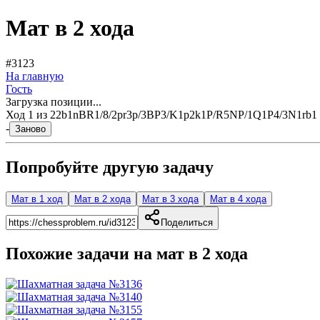
Мат в 2 хода
#3123
На главную
Гость
Загрузка позиции...
Ход
1
из
2
2b1nBR1/8/2pr3p/3BP3/K1p2k1P/R5NP/1Q1P4/3N1rb1 w
-
Заново
Попробуйте другую задачу
Мат в 1 ход
Мат в 2 хода
Мат в 3 хода
Мат в 4 хода
Поделиться
Похожие задачи на мат в
2
хода