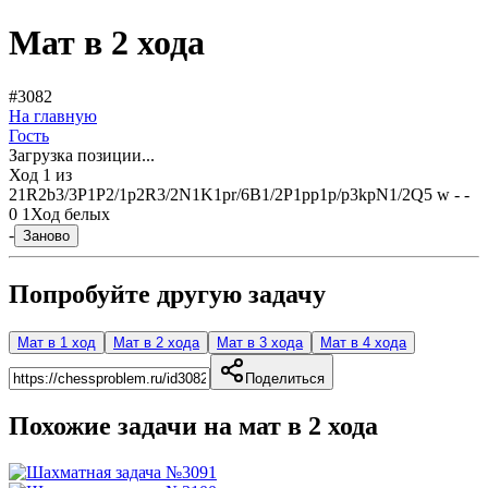
Мат в 2 хода
#3082
На главную
Гость
Загрузка позиции...
Ход
1
из
2
1R2b3/3P1P2/1p2R3/2N1K1pr/6B1/2P1pp1p/p3kpN1/2Q5 w - -
0 1
Ход белых
-
Заново
Попробуйте другую задачу
Мат в 1 ход
Мат в 2 хода
Мат в 3 хода
Мат в 4 хода
Поделиться
Похожие задачи на мат в
2
хода