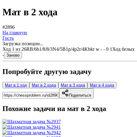
Мат в 2 хода
#2896
На главную
Гость
Загрузка позиции...
Ход
1
из
2
6RB/6b1/8/8/3N4/5B1p/4p2r/4Kbkr w - - 0 1
Ход белых
-
Заново
Попробуйте другую задачу
Мат в 1 ход
Мат в 2 хода
Мат в 3 хода
Мат в 4 хода
Поделиться
Похожие задачи на мат в
2
хода