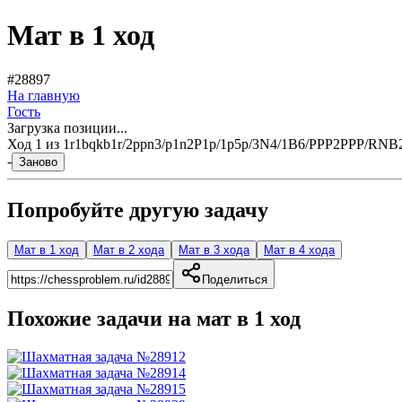
Мат в 1 ход
#28897
На главную
Гость
Загрузка позиции...
Ход
1
из
1
r1bqkb1r/2ppn3/p1n2P1p/1p5p/3N4/1B6/PPP2PPP/RNB2
-
Заново
Попробуйте другую задачу
Мат в 1 ход
Мат в 2 хода
Мат в 3 хода
Мат в 4 хода
Поделиться
Похожие задачи на мат в
1
ход