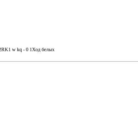
RK1 w kq - 0 1
Ход белых