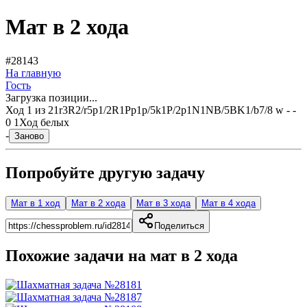
Мат в 2 хода
#28143
На главную
Гость
Загрузка позиции...
Ход
1
из
2
1r3R2/r5p1/2R1Pp1p/5k1P/2p1N1NB/5BK1/b7/8 w - -
0 1
Ход белых
-
Заново
Попробуйте другую задачу
Мат в 1 ход
Мат в 2 хода
Мат в 3 хода
Мат в 4 хода
Поделиться
Похожие задачи на мат в
2
хода