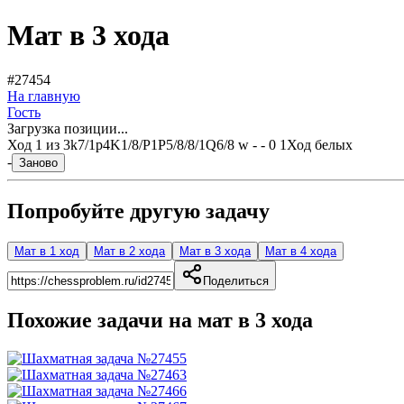
Мат в 3 хода
#27454
На главную
Гость
Загрузка позиции...
Ход
1
из
3
k7/1p4K1/8/P1P5/8/8/1Q6/8 w - - 0 1
Ход белых
-
Заново
Попробуйте другую задачу
Мат в 1 ход
Мат в 2 хода
Мат в 3 хода
Мат в 4 хода
Поделиться
Похожие задачи на мат в
3
хода