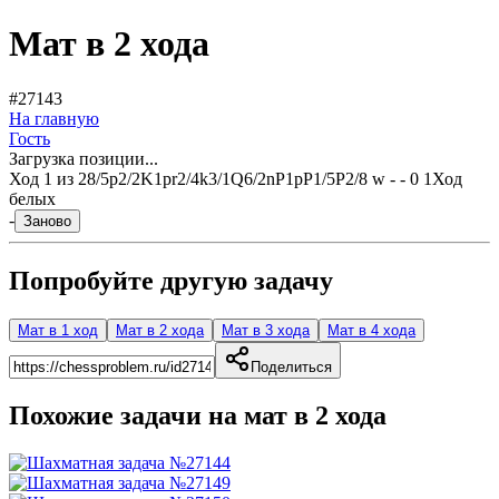
Мат в 2 хода
#27143
На главную
Гость
Загрузка позиции...
Ход
1
из
2
8/5p2/2K1pr2/4k3/1Q6/2nP1pP1/5P2/8 w - - 0 1
Ход
белых
-
Заново
Попробуйте другую задачу
Мат в 1 ход
Мат в 2 хода
Мат в 3 хода
Мат в 4 хода
Поделиться
Похожие задачи на мат в
2
хода