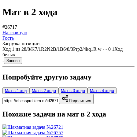
Мат в 2 хода
#26717
На главную
Гость
Загрузка позиции...
Ход
1
из
2
8/8/K7/1R2N2B/1B6/8/3Prp2/4kq1R w - - 0 1
Ход
белых
-
Заново
Попробуйте другую задачу
Мат в 1 ход
Мат в 2 хода
Мат в 3 хода
Мат в 4 хода
Поделиться
Похожие задачи на мат в
2
хода