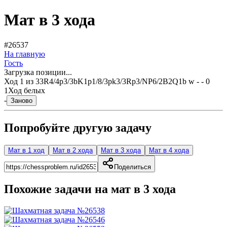
Мат в 3 хода
#26537
На главную
Гость
Загрузка позиции...
Ход
1
из
3
3R4/4p3/3bK1p1/8/3pk3/3Rp3/NP6/2B2Q1b w - - 0
1
Ход белых
-
Заново
Попробуйте другую задачу
Мат в 1 ход
Мат в 2 хода
Мат в 3 хода
Мат в 4 хода
Поделиться
Похожие задачи на мат в
3
хода