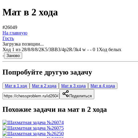
Мат в 2 хода
#26049
На главную
Гость
Загрузка позиции...
Ход
1
из
2
8/8/8/8/2K5/3BB3/4p2R/3k4 w - - 0 1
Ход белых
-
Заново
Попробуйте другую задачу
Мат в 1 ход
Мат в 2 хода
Мат в 3 хода
Мат в 4 хода
Поделиться
Похожие задачи на мат в
2
хода