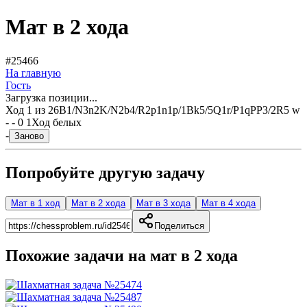
Мат в 2 хода
#25466
На главную
Гость
Загрузка позиции...
Ход
1
из
2
6B1/N3n2K/N2b4/R2p1n1p/1Bk5/5Q1r/P1qPP3/2R5 w
- - 0 1
Ход белых
-
Заново
Попробуйте другую задачу
Мат в 1 ход
Мат в 2 хода
Мат в 3 хода
Мат в 4 хода
Поделиться
Похожие задачи на мат в
2
хода