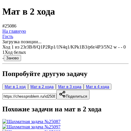
Мат в 2 хода
#25086
На главную
Гость
Загрузка позиции...
Ход
1
из
2
3r3B/8/Q1P2Rp1/1N4q1/KPk1B3/p6r/4P3/5N2 w - - 0
1
Ход белых
-
Заново
Попробуйте другую задачу
Мат в 1 ход
Мат в 2 хода
Мат в 3 хода
Мат в 4 хода
Поделиться
Похожие задачи на мат в
2
хода